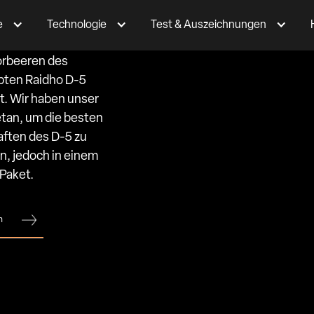
e
Technologie
Test & Auszeichnungen
o Acoustics D4.1 wurde
orbeeren des
bten Raidho D-5
t. Wir haben unser
tan, um die besten
ften des D-5 zu
en, jedoch in einem
 Paket.
n