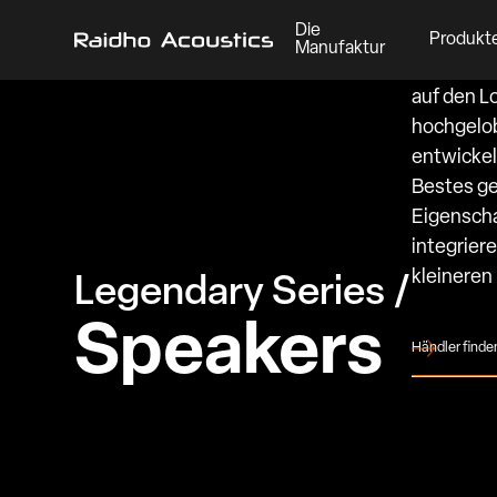
Die
Produkt
Manufaktur
Der Raidh
auf den L
hochgelo
entwickel
Bestes ge
Eigenscha
integrier
kleineren
Legendary Series /
Speakers
Händler finde