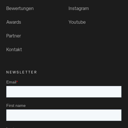
Lichtenfeld Media
Bewertungen
Instagram
Mönckebergstraße 7, 20095 Hamburg
Awards
Youtube
OHA Studio GesmbH
Johannesstraße 25 - 2344 Maria Enzersdorf
Partner
office@oha-studio.at
+43 2236 205 188 | +43 676 554 207 7
OHA Studio GesmbH
Kontakt
Johannesstraße 25 - 2344 Maria Enzersdorf
Audio Vision Multimedia
NEWSLETTER
Chemin du château-sec 38CH – 1510 Moudon,
Switzerland
+41 21 905 34 78
Audio Vision Multimedia
Chemin du château-sec 38CH – 1510 Moudon,
Switzerland
Horn Distribution CH AG
Dorfstrasse 558103 Unterengstringen, Switzerland