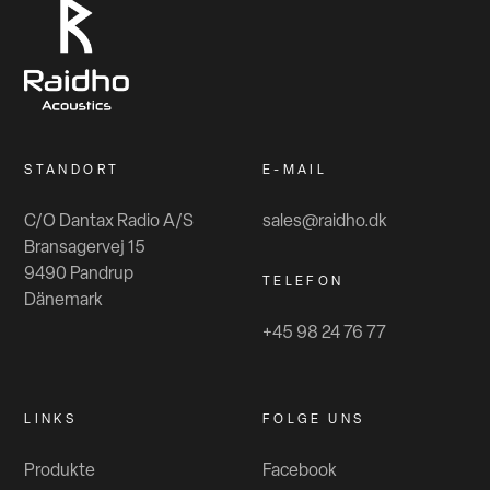
Fa.Alcartron
Radio Philipps
Merschstr. 9 45721 Haltern am See
02364/2200
Radio Philipps
STANDORT
E-MAIL
Raumklang
HefeHof 29 31785 Hameln Germany
C/O Dantax Radio A/S
sales@raidho.dk
raumklang@gmx.de
Bransagervej 15
0049 5151 56 05 21
9490 Pandrup
TELEFON
KLANGPUNKT
Dänemark
Karlsgraben 35 52064 Aachen
+45 98 24 76 77
info@klangpunkt.de
+49 (0)241 35206
Stereofluss
LINKS
FOLGE UNS
Osdorfer Weg 23, 22607 Hamburg
+491707829655
Produkte
Facebook