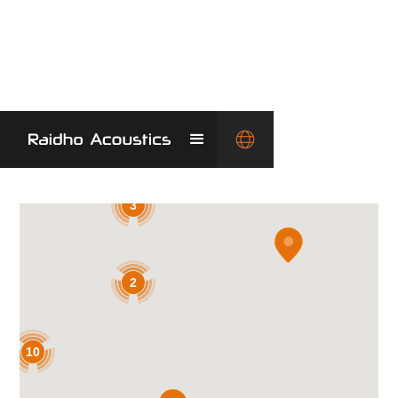
Unsere Partner
Rund um
DER WELT
3
2
10