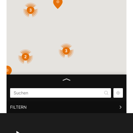
3
3
2
FILTERN
Fa. Alcartron
Am Lanzenboden 28a, 61389 Schmitten
06084/9154810